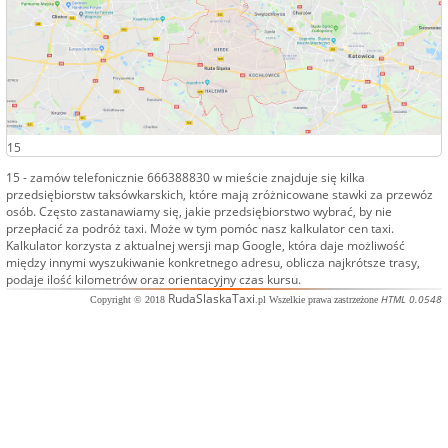
15
15
- zamów telefonicznie
666388830
w mieście znajduje się kilka
przedsiębiorstw taksówkarskich, które mają zróżnicowane stawki za przewóz
osób. Często zastanawiamy się, jakie przedsiębiorstwo wybrać, by nie
przepłacić za podróż
taxi
. Może w tym pomóc nasz kalkulator cen taxi.
Kalkulator korzysta z aktualnej wersji map Google, która daje możliwość
między innymi wyszukiwanie konkretnego adresu, oblicza najkrótsze trasy,
podaje ilość kilometrów oraz orientacyjny czas kursu.
RudaSlaskaTaxi
HTML 0.0548
Copyright © 2018
.pl Wszelkie prawa zastrzeżone