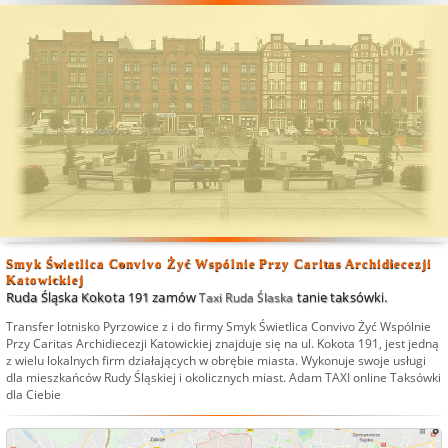
Smyk Świetlica Convivo Żyć Wspólnie Przy Caritas Archidiecezji
Katowickiej
Ruda Śląska Kokota 191 zamów
tanie taksówki.
Taxi Ruda Ślaska
Transfer lotnisko Pyrzowice
z i do firmy Smyk Świetlica Convivo Żyć Wspólnie
Przy Caritas Archidiecezji Katowickiej znajduje się na ul. Kokota 191, jest jedną
z wielu lokalnych firm działających w obrębie miasta. Wykonuje swoje usługi
dla mieszkańców Rudy Śląskiej i okolicznych miast.
Adam TAXI online Taksówki
dla Ciebie