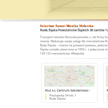
Solarium Sunset Monika Melerska
Ruda Śląska Powstańców Śląskich 30 zamów
Ta
Transport lotnisko Rzeszów Jasionka
z i do firmy S
miasta. Wykonuje swoje usługi dla mieszkańców Rud
Ruda Śląska – miasto na prawach powiatu, położo
Śląska została utworzona w 1959 r. z połączenia 
139 125 mieszkańców.
Wikipedia
Atut s.c. Centrum Szkoleniowo -
P
Usługowe Bałło J., Oponowicz K.
R
Piastowska 54 lok. 1
Ruda Śląska