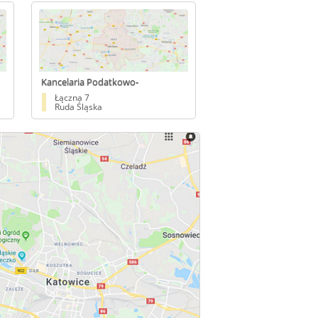
Kancelaria Podatkowo-
Rachunkowa TAX Sp. z o.o.
Łączna 7
Ruda Śląska