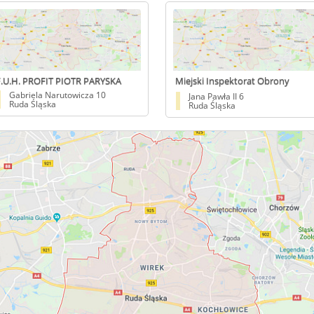
F.U.H. PROFIT PIOTR PARYSKA
Miejski Inspektorat Obrony
Cywilnej
Gabriela Narutowicza 10
Jana Pawła II 6
Ruda Śląska
Ruda Śląska