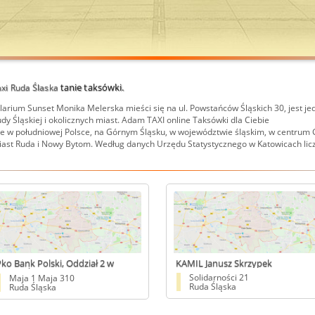
tanie taksówki.
xi Ruda Ślaska
olarium Sunset Monika Melerska mieści się na ul. Powstańców Śląskich 30, jest jed
y Śląskiej i okolicznych miast.
Adam TAXI online Taksówki dla Ciebie
ne w południowej Polsce, na Górnym Śląsku, w województwie śląskim, w centru
miast Ruda i Nowy Bytom. Według danych Urzędu Statystycznego w Katowicach licz
ko Bank Polski, Oddział 2 w
KAMIL Janusz Skrzypek
udzie Śląskiej
Solidarności 21
Maja 1 Maja 310
Ruda Śląska
Ruda Śląska